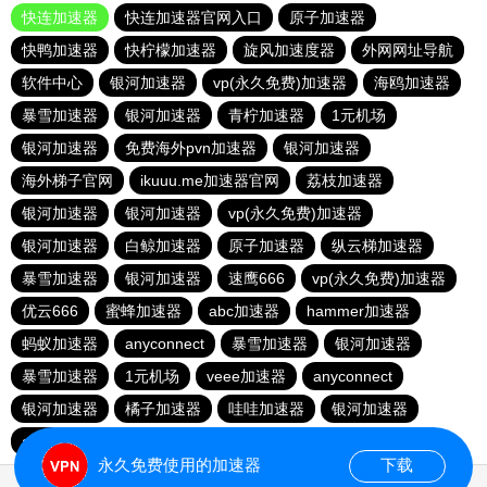
快连加速器
快连加速器官网入口
原子加速器
快鸭加速器
快柠檬加速器
旋风加速度器
外网网址导航
软件中心
银河加速器
vp(永久免费)加速器
海鸥加速器
暴雪加速器
银河加速器
青柠加速器
1元机场
银河加速器
免费海外pvn加速器
银河加速器
海外梯子官网
ikuuu.me加速器官网
荔枝加速器
银河加速器
银河加速器
vp(永久免费)加速器
银河加速器
白鲸加速器
原子加速器
纵云梯加速器
暴雪加速器
银河加速器
速鹰666
vp(永久免费)加速器
优云666
蜜蜂加速器
abc加速器
hammer加速器
蚂蚁加速器
anyconnect
暴雪加速器
银河加速器
暴雪加速器
1元机场
veee加速器
anyconnect
银河加速器
橘子加速器
哇哇加速器
银河加速器
anyconnect
永久免费使用的加速器
下载