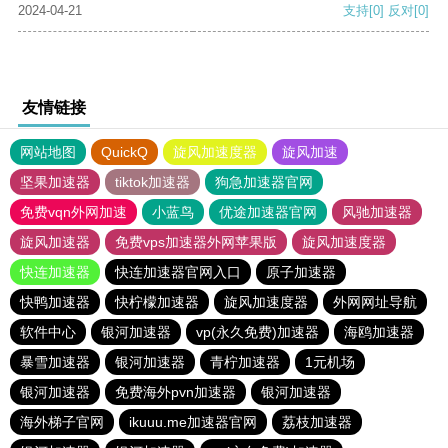
2024-04-21
支持
[0]
反对
[0]
友情链接
网站地图
QuickQ
旋风加速度器
旋风加速
坚果加速器
tiktok加速器
狗急加速器官网
免费vqn外网加速
小蓝鸟
优途加速器官网
风驰加速器
旋风加速器
免费vps加速器外网苹果版
旋风加速度器
快连加速器
快连加速器官网入口
原子加速器
快鸭加速器
快柠檬加速器
旋风加速度器
外网网址导航
软件中心
银河加速器
vp(永久免费)加速器
海鸥加速器
暴雪加速器
银河加速器
青柠加速器
1元机场
银河加速器
免费海外pvn加速器
银河加速器
海外梯子官网
ikuuu.me加速器官网
荔枝加速器