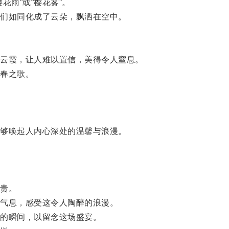
雨”或“樱花雾”。
们如同化成了云朵，飘洒在空中。
云霞，让人难以置信，美得令人窒息。
春之歌。
够唤起人内心深处的温馨与浪漫。
贵。
气息，感受这令人陶醉的浪漫。
的瞬间，以留念这场盛宴。