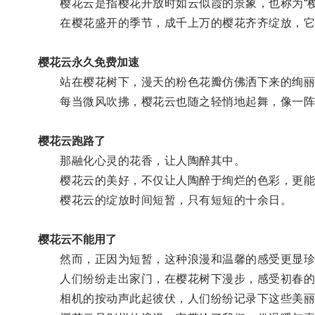
樱花云是指樱花开放时如云似霞的景象，也称为“樱花
在樱花盛开的季节，成千上万的樱花齐齐绽放，它
樱花云永久免费加速
站在樱花树下，漫天的粉色花瓣仿佛洒下来的绚丽
每当微风吹拂，樱花云也随之轻悄地起舞，像一阵
樱花云跑路了
那融化心灵的花香，让人陶醉其中。
樱花云的美好，不仅让人陶醉于绚烂的色彩，更能
樱花云的绽放时间短暂，只有短短的十余日。
樱花云不能用了
然而，正因为短暂，这种浪漫和温馨的感受更显珍
人们纷纷走出家门，在樱花树下漫步，感受初春的
相机的按动声此起彼伏，人们纷纷记录下这些美丽