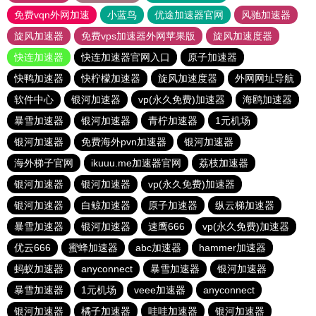
免费vqn外网加速
小蓝鸟
优途加速器官网
风驰加速器
旋风加速器
免费vps加速器外网苹果版
旋风加速度器
快连加速器
快连加速器官网入口
原子加速器
快鸭加速器
快柠檬加速器
旋风加速度器
外网网址导航
软件中心
银河加速器
vp(永久免费)加速器
海鸥加速器
暴雪加速器
银河加速器
青柠加速器
1元机场
银河加速器
免费海外pvn加速器
银河加速器
海外梯子官网
ikuuu.me加速器官网
荔枝加速器
银河加速器
银河加速器
vp(永久免费)加速器
银河加速器
白鲸加速器
原子加速器
纵云梯加速器
暴雪加速器
银河加速器
速鹰666
vp(永久免费)加速器
优云666
蜜蜂加速器
abc加速器
hammer加速器
蚂蚁加速器
anyconnect
暴雪加速器
银河加速器
暴雪加速器
1元机场
veee加速器
anyconnect
银河加速器
橘子加速器
哇哇加速器
银河加速器