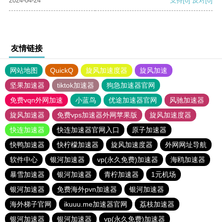
2024-04-24
支持
[0]
反对
[0]
友情链接
网站地图
QuickQ
旋风加速度器
旋风加速
坚果加速器
tiktok加速器
狗急加速器官网
免费vqn外网加速
小蓝鸟
优途加速器官网
风驰加速器
旋风加速器
免费vps加速器外网苹果版
旋风加速度器
快连加速器
快连加速器官网入口
原子加速器
快鸭加速器
快柠檬加速器
旋风加速度器
外网网址导航
软件中心
银河加速器
vp(永久免费)加速器
海鸥加速器
暴雪加速器
银河加速器
青柠加速器
1元机场
银河加速器
免费海外pvn加速器
银河加速器
海外梯子官网
ikuuu.me加速器官网
荔枝加速器
银河加速器
银河加速器
vp(永久免费)加速器