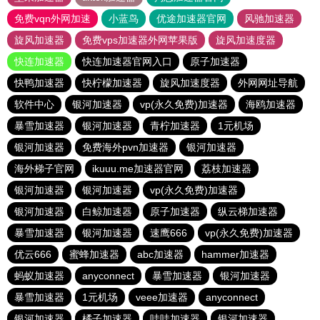
免费vqn外网加速
小蓝鸟
优途加速器官网
风驰加速器
旋风加速器
免费vps加速器外网苹果版
旋风加速度器
快连加速器
快连加速器官网入口
原子加速器
快鸭加速器
快柠檬加速器
旋风加速度器
外网网址导航
软件中心
银河加速器
vp(永久免费)加速器
海鸥加速器
暴雪加速器
银河加速器
青柠加速器
1元机场
银河加速器
免费海外pvn加速器
银河加速器
海外梯子官网
ikuuu.me加速器官网
荔枝加速器
银河加速器
银河加速器
vp(永久免费)加速器
银河加速器
白鲸加速器
原子加速器
纵云梯加速器
暴雪加速器
银河加速器
速鹰666
vp(永久免费)加速器
优云666
蜜蜂加速器
abc加速器
hammer加速器
蚂蚁加速器
anyconnect
暴雪加速器
银河加速器
暴雪加速器
1元机场
veee加速器
anyconnect
银河加速器
橘子加速器
哇哇加速器
银河加速器