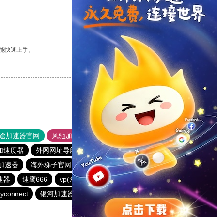
支持
[0]
反对
[0]
能快速上手。
支持
[0]
反对
[0]
途加速器官网
风驰加速器
旋风加速器
加速度器
外网网址导航
软件中心
银河加速器
加速器
海外梯子官网
ikuuu.me加速器官网
荔枝加速器
速器
速鹰666
vp(永久免费)加速器
优云666
蜜蜂加速器
yconnect
银河加速器
橘子加速器
哇哇加速器