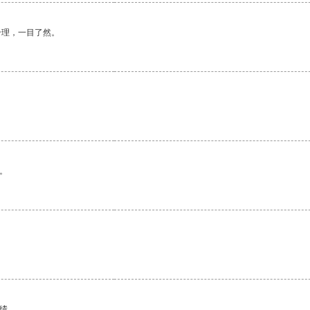
合理，一目了然。
。
绩。