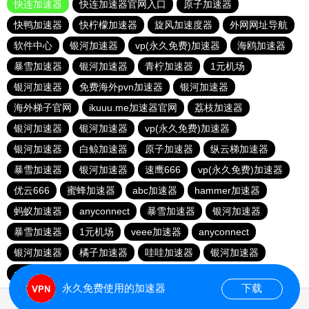
快连加速器
快连加速器官网入口
原子加速器
快鸭加速器
快柠檬加速器
旋风加速度器
外网网址导航
软件中心
银河加速器
vp(永久免费)加速器
海鸥加速器
暴雪加速器
银河加速器
青柠加速器
1元机场
银河加速器
免费海外pvn加速器
银河加速器
海外梯子官网
ikuuu.me加速器官网
荔枝加速器
银河加速器
银河加速器
vp(永久免费)加速器
银河加速器
白鲸加速器
原子加速器
纵云梯加速器
暴雪加速器
银河加速器
速鹰666
vp(永久免费)加速器
优云666
蜜蜂加速器
abc加速器
hammer加速器
蚂蚁加速器
anyconnect
暴雪加速器
银河加速器
暴雪加速器
1元机场
veee加速器
anyconnect
银河加速器
橘子加速器
哇哇加速器
银河加速器
anyconnect
永久免费使用的加速器
下载