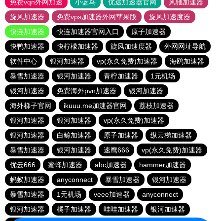
免费vqn外网加速
小蓝鸟
优途加速器官网
风驰加速器
旋风加速器
免费vps加速器外网苹果版
旋风加速度器
快连加速器
快连加速器官网入口
原子加速器
快鸭加速器
快柠檬加速器
旋风加速度器
外网网址导航
软件中心
银河加速器
vp(永久免费)加速器
海鸥加速器
暴雪加速器
银河加速器
青柠加速器
1元机场
银河加速器
免费海外pvn加速器
银河加速器
海外梯子官网
ikuuu.me加速器官网
荔枝加速器
银河加速器
银河加速器
vp(永久免费)加速器
银河加速器
白鲸加速器
原子加速器
纵云梯加速器
暴雪加速器
银河加速器
速鹰666
vp(永久免费)加速器
优云666
蜜蜂加速器
abc加速器
hammer加速器
蚂蚁加速器
anyconnect
暴雪加速器
银河加速器
暴雪加速器
1元机场
veee加速器
anyconnect
银河加速器
橘子加速器
哇哇加速器
银河加速器