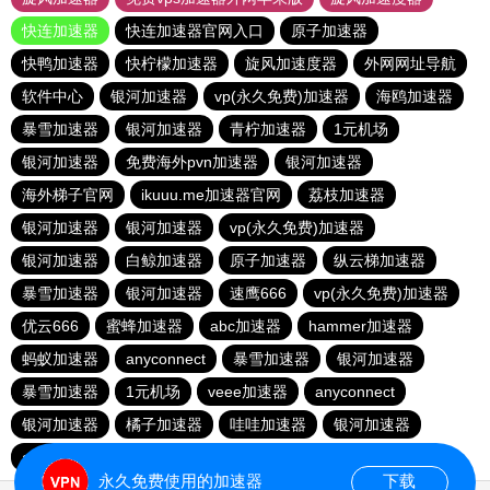
快连加速器
快连加速器官网入口
原子加速器
快鸭加速器
快柠檬加速器
旋风加速度器
外网网址导航
软件中心
银河加速器
vp(永久免费)加速器
海鸥加速器
暴雪加速器
银河加速器
青柠加速器
1元机场
银河加速器
免费海外pvn加速器
银河加速器
海外梯子官网
ikuuu.me加速器官网
荔枝加速器
银河加速器
银河加速器
vp(永久免费)加速器
银河加速器
白鲸加速器
原子加速器
纵云梯加速器
暴雪加速器
银河加速器
速鹰666
vp(永久免费)加速器
优云666
蜜蜂加速器
abc加速器
hammer加速器
蚂蚁加速器
anyconnect
暴雪加速器
银河加速器
暴雪加速器
1元机场
veee加速器
anyconnect
银河加速器
橘子加速器
哇哇加速器
银河加速器
anyconnect
永久免费使用的加速器
下载