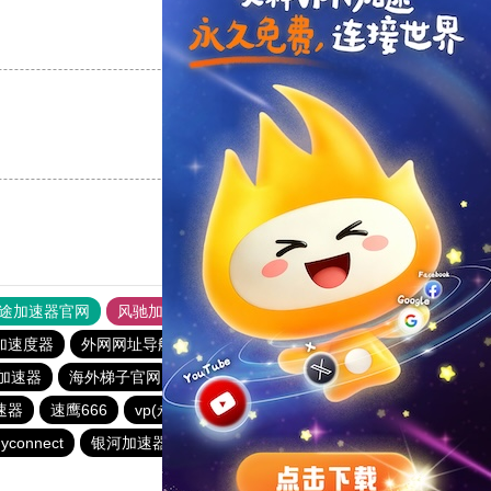
支持
[0]
反对
[0]
支持
[0]
反对
[0]
途加速器官网
风驰加速器
旋风加速器
加速度器
外网网址导航
软件中心
银河加速器
加速器
海外梯子官网
ikuuu.me加速器官网
荔枝加速器
速器
速鹰666
vp(永久免费)加速器
优云666
蜜蜂加速器
yconnect
银河加速器
橘子加速器
哇哇加速器