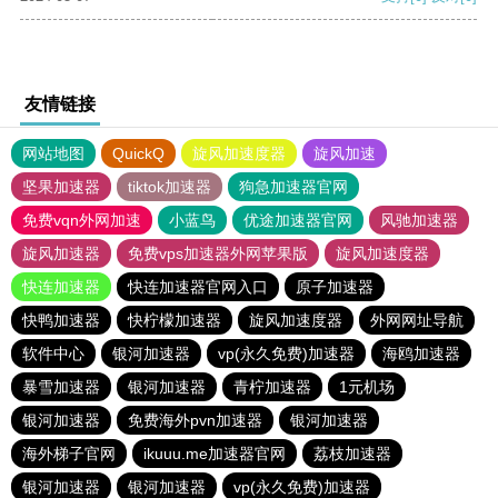
友情链接
网站地图
QuickQ
旋风加速度器
旋风加速
坚果加速器
tiktok加速器
狗急加速器官网
免费vqn外网加速
小蓝鸟
优途加速器官网
风驰加速器
旋风加速器
免费vps加速器外网苹果版
旋风加速度器
快连加速器
快连加速器官网入口
原子加速器
快鸭加速器
快柠檬加速器
旋风加速度器
外网网址导航
软件中心
银河加速器
vp(永久免费)加速器
海鸥加速器
暴雪加速器
银河加速器
青柠加速器
1元机场
银河加速器
免费海外pvn加速器
银河加速器
海外梯子官网
ikuuu.me加速器官网
荔枝加速器
银河加速器
银河加速器
vp(永久免费)加速器