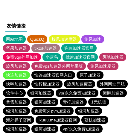
友情链接
网站地图
QuickQ
旋风加速度器
旋风加速
坚果加速器
tiktok加速器
狗急加速器官网
免费vqn外网加速
小蓝鸟
优途加速器官网
风驰加速器
旋风加速器
免费vps加速器外网苹果版
旋风加速度器
快连加速器
快连加速器官网入口
原子加速器
快鸭加速器
快柠檬加速器
旋风加速度器
外网网址导航
软件中心
银河加速器
vp(永久免费)加速器
海鸥加速器
暴雪加速器
银河加速器
青柠加速器
1元机场
银河加速器
免费海外pvn加速器
银河加速器
海外梯子官网
ikuuu.me加速器官网
荔枝加速器
银河加速器
银河加速器
vp(永久免费)加速器