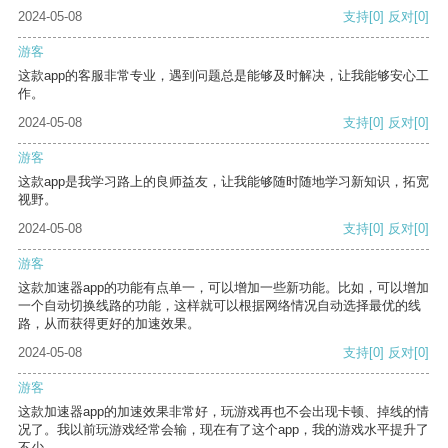
2024-05-08
支持
[0]
反对
[0]
游客
这款app的客服非常专业，遇到问题总是能够及时解决，让我能够安心工
作。
2024-05-08
支持
[0]
反对
[0]
游客
这款app是我学习路上的良师益友，让我能够随时随地学习新知识，拓宽
视野。
2024-05-08
支持
[0]
反对
[0]
游客
这款加速器app的功能有点单一，可以增加一些新功能。比如，可以增加
一个自动切换线路的功能，这样就可以根据网络情况自动选择最优的线
路，从而获得更好的加速效果。
2024-05-08
支持
[0]
反对
[0]
游客
这款加速器app的加速效果非常好，玩游戏再也不会出现卡顿、掉线的情
况了。我以前玩游戏经常会输，现在有了这个app，我的游戏水平提升了
不少。