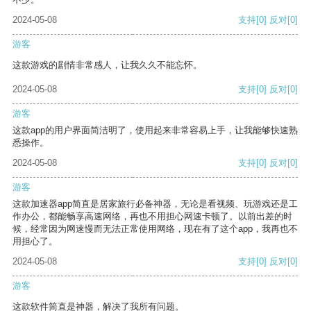
2024-05-08
支持
[0]
反对
[0]
游客
这款游戏的剧情非常感人，让我久久不能忘怀。
2024-05-08
支持
[0]
反对
[0]
游客
这款app的用户界面简洁明了，使用起来非常容易上手，让我能够快速熟
悉操作。
2024-05-08
支持
[0]
反对
[0]
游客
这款加速器app简直是居家旅行必备神器，无论是看视频、玩游戏还是工
作办公，都能畅享高速网络，再也不用担心网速卡顿了。以前出差的时
候，经常因为网速慢而无法正常使用网络，现在有了这个app，我再也不
用担心了。
2024-05-08
支持
[0]
反对
[0]
游客
这款软件简直是神器，解决了我所有问题。