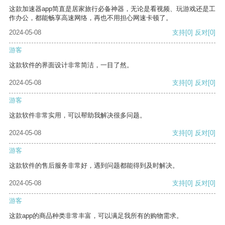
这款加速器app简直是居家旅行必备神器，无论是看视频、玩游戏还是工
作办公，都能畅享高速网络，再也不用担心网速卡顿了。
2024-05-08
支持
[0]
反对
[0]
游客
这款软件的界面设计非常简洁，一目了然。
2024-05-08
支持
[0]
反对
[0]
游客
这款软件非常实用，可以帮助我解决很多问题。
2024-05-08
支持
[0]
反对
[0]
游客
这款软件的售后服务非常好，遇到问题都能得到及时解决。
2024-05-08
支持
[0]
反对
[0]
游客
这款app的商品种类非常丰富，可以满足我所有的购物需求。