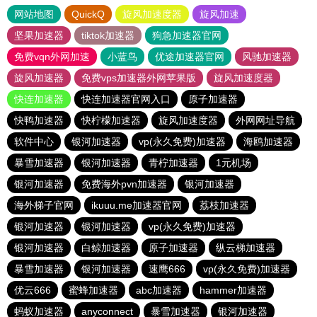
网站地图
QuickQ
旋风加速度器
旋风加速
坚果加速器
tiktok加速器
狗急加速器官网
免费vqn外网加速
小蓝鸟
优途加速器官网
风驰加速器
旋风加速器
免费vps加速器外网苹果版
旋风加速度器
快连加速器
快连加速器官网入口
原子加速器
快鸭加速器
快柠檬加速器
旋风加速度器
外网网址导航
软件中心
银河加速器
vp(永久免费)加速器
海鸥加速器
暴雪加速器
银河加速器
青柠加速器
1元机场
银河加速器
免费海外pvn加速器
银河加速器
海外梯子官网
ikuuu.me加速器官网
荔枝加速器
银河加速器
银河加速器
vp(永久免费)加速器
银河加速器
白鲸加速器
原子加速器
纵云梯加速器
暴雪加速器
银河加速器
速鹰666
vp(永久免费)加速器
优云666
蜜蜂加速器
abc加速器
hammer加速器
蚂蚁加速器
anyconnect
暴雪加速器
银河加速器