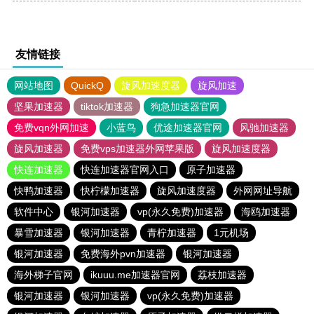
友情链接
网站地图
QuickQ
旋风加速度器
旋风加速
坚果加速器
tiktok加速器
狗急加速器官网
免费vqn外网加速
小蓝鸟
优途加速器官网
风驰加速器
旋风加速器
免费vps加速器外网苹果版
旋风加速度器
快连加速器
快连加速器官网入口
原子加速器
快鸭加速器
快柠檬加速器
旋风加速度器
外网网址导航
软件中心
银河加速器
vp(永久免费)加速器
海鸥加速器
暴雪加速器
银河加速器
青柠加速器
1元机场
银河加速器
免费海外pvn加速器
银河加速器
海外梯子官网
ikuuu.me加速器官网
荔枝加速器
银河加速器
银河加速器
vp(永久免费)加速器