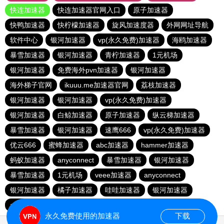
快连加速器
快连加速器官网入口
原子加速器
快鸭加速器
快柠檬加速器
旋风加速度器
外网网址导航
软件中心
银河加速器
vp(永久免费)加速器
海鸥加速器
暴雪加速器
银河加速器
青柠加速器
1元机场
银河加速器
免费海外pvn加速器
银河加速器
海外梯子官网
ikuuu.me加速器官网
荔枝加速器
银河加速器
银河加速器
vp(永久免费)加速器
银河加速器
白鲸加速器
原子加速器
纵云梯加速器
暴雪加速器
银河加速器
速鹰666
vp(永久免费)加速器
优云666
蜜蜂加速器
abc加速器
hammer加速器
蚂蚁加速器
anyconnect
暴雪加速器
银河加速器
暴雪加速器
1元机场
veee加速器
anyconnect
银河加速器
橘子加速器
哇哇加速器
银河加速器
anyconnect
永久免费使用的加速器
下载