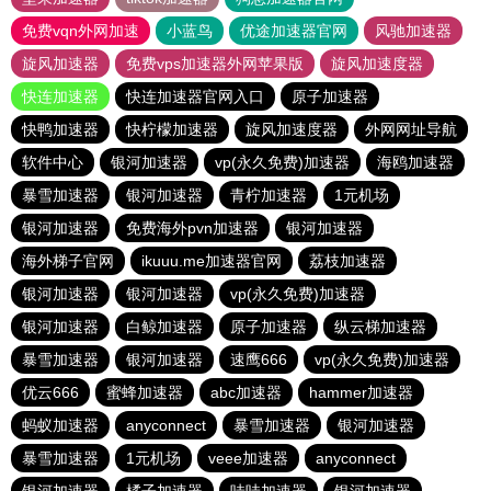
免费vqn外网加速
小蓝鸟
优途加速器官网
风驰加速器
旋风加速器
免费vps加速器外网苹果版
旋风加速度器
快连加速器
快连加速器官网入口
原子加速器
快鸭加速器
快柠檬加速器
旋风加速度器
外网网址导航
软件中心
银河加速器
vp(永久免费)加速器
海鸥加速器
暴雪加速器
银河加速器
青柠加速器
1元机场
银河加速器
免费海外pvn加速器
银河加速器
海外梯子官网
ikuuu.me加速器官网
荔枝加速器
银河加速器
银河加速器
vp(永久免费)加速器
银河加速器
白鲸加速器
原子加速器
纵云梯加速器
暴雪加速器
银河加速器
速鹰666
vp(永久免费)加速器
优云666
蜜蜂加速器
abc加速器
hammer加速器
蚂蚁加速器
anyconnect
暴雪加速器
银河加速器
暴雪加速器
1元机场
veee加速器
anyconnect