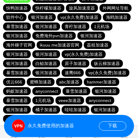
快鸭加速器
快柠檬加速器
旋风加速度器
外网网址导航
软件中心
银河加速器
vp(永久免费)加速器
海鸥加速器
暴雪加速器
银河加速器
青柠加速器
1元机场
银河加速器
免费海外pvn加速器
银河加速器
海外梯子官网
ikuuu.me加速器官网
荔枝加速器
银河加速器
银河加速器
vp(永久免费)加速器
银河加速器
白鲸加速器
原子加速器
纵云梯加速器
暴雪加速器
银河加速器
速鹰666
vp(永久免费)加速器
优云666
蜜蜂加速器
abc加速器
hammer加速器
蚂蚁加速器
anyconnect
暴雪加速器
银河加速器
暴雪加速器
1元机场
veee加速器
anyconnect
银河加速器
橘子加速器
哇哇加速器
银河加速器
anyconnect
永久免费使用的加速器
下载
0.174002s
首页
安卓
苹果
排行
推荐