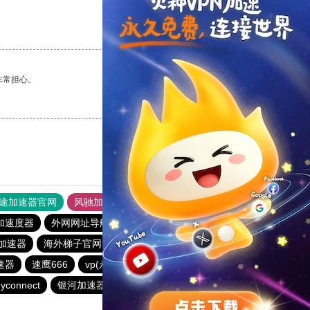
支持
[0]
反对
[0]
非常担心。
支持
[0]
反对
[0]
途加速器官网
风驰加速器
旋风加速器
加速度器
外网网址导航
软件中心
银河加速器
加速器
海外梯子官网
ikuuu.me加速器官网
荔枝加速器
速器
速鹰666
vp(永久免费)加速器
优云666
蜜蜂加速器
yconnect
银河加速器
橘子加速器
哇哇加速器