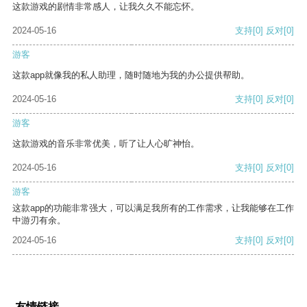
这款游戏的剧情非常感人，让我久久不能忘怀。
2024-05-16
支持
[0]
反对
[0]
游客
这款app就像我的私人助理，随时随地为我的办公提供帮助。
2024-05-16
支持
[0]
反对
[0]
游客
这款游戏的音乐非常优美，听了让人心旷神怡。
2024-05-16
支持
[0]
反对
[0]
游客
这款app的功能非常强大，可以满足我所有的工作需求，让我能够在工作
中游刃有余。
2024-05-16
支持
[0]
反对
[0]
友情链接