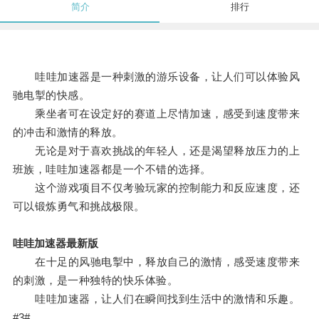
简介
排行
哇哇加速器是一种刺激的游乐设备，让人们可以体验风
驰电掣的快感。
乘坐者可在设定好的赛道上尽情加速，感受到速度带来
的冲击和激情的释放。
无论是对于喜欢挑战的年轻人，还是渴望释放压力的上
班族，哇哇加速器都是一个不错的选择。
这个游戏项目不仅考验玩家的控制能力和反应速度，还
可以锻炼勇气和挑战极限。
哇哇加速器最新版
在十足的风驰电掣中，释放自己的激情，感受速度带来
的刺激，是一种独特的快乐体验。
哇哇加速器，让人们在瞬间找到生活中的激情和乐趣。
#3#