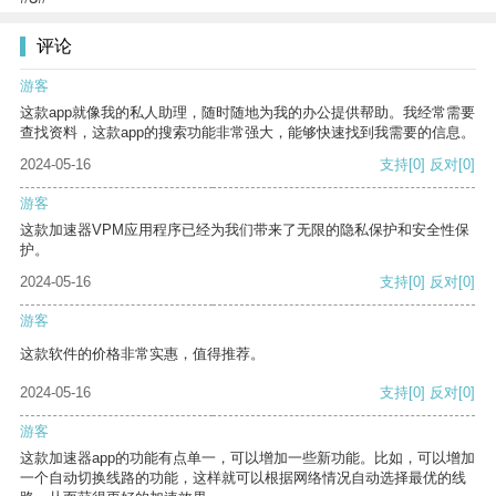
评论
游客
这款app就像我的私人助理，随时随地为我的办公提供帮助。我经常需要
查找资料，这款app的搜索功能非常强大，能够快速找到我需要的信息。
2024-05-16
支持
[0]
反对
[0]
游客
这款加速器VPM应用程序已经为我们带来了无限的隐私保护和安全性保
护。
2024-05-16
支持
[0]
反对
[0]
游客
这款软件的价格非常实惠，值得推荐。
2024-05-16
支持
[0]
反对
[0]
游客
这款加速器app的功能有点单一，可以增加一些新功能。比如，可以增加
一个自动切换线路的功能，这样就可以根据网络情况自动选择最优的线