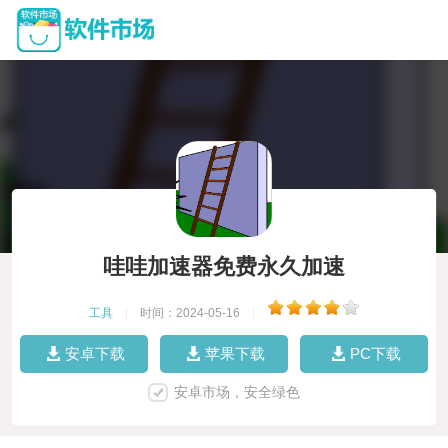
哇哇加速器免费永久加速
工具
|
时间：2024-05-16
|
安卓下载
苹果下载
PC下载
安卓市场，安全绿色