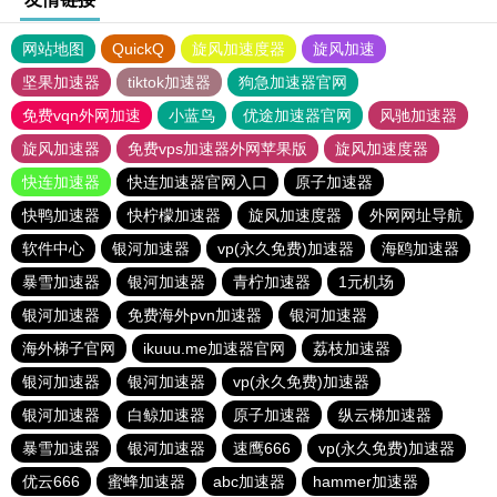
网站地图
QuickQ
旋风加速度器
旋风加速
坚果加速器
tiktok加速器
狗急加速器官网
免费vqn外网加速
小蓝鸟
优途加速器官网
风驰加速器
旋风加速器
免费vps加速器外网苹果版
旋风加速度器
快连加速器
快连加速器官网入口
原子加速器
快鸭加速器
快柠檬加速器
旋风加速度器
外网网址导航
软件中心
银河加速器
vp(永久免费)加速器
海鸥加速器
暴雪加速器
银河加速器
青柠加速器
1元机场
银河加速器
免费海外pvn加速器
银河加速器
海外梯子官网
ikuuu.me加速器官网
荔枝加速器
银河加速器
银河加速器
vp(永久免费)加速器
银河加速器
白鲸加速器
原子加速器
纵云梯加速器
暴雪加速器
银河加速器
速鹰666
vp(永久免费)加速器
优云666
蜜蜂加速器
abc加速器
hammer加速器