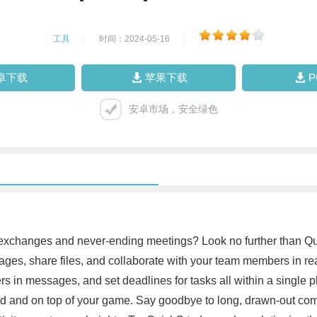
工具
|
时间：2024-05-16
|
卓下载
苹果下载
安卓市场，安全绿色
exchanges and never-ending meetings? Look no further than Quick
, share files, and collaborate with your team members in real-t
ers in messages, and set deadlines for tasks all within a single
zed and on top of your game. Say goodbye to long, drawn-out c