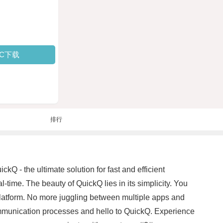
PC下载
排行
Q - the ultimate solution for fast and efficient
ime. The beauty of QuickQ lies in its simplicity. You
 platform. No more juggling between multiple apps and
ommunication processes and hello to QuickQ. Experience