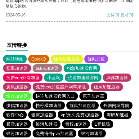
这款app的售后服务非常完善，遇到问题总是能够得到妥善解决，让我能
够放心购物。
2024-05-16
支持
[0]
反对
[0]
友情链接
网站地图
QuickQ
旋风加速度器
旋风加速
坚果加速器
tiktok加速器
狗急加速器官网
免费vqn外网加速
小蓝鸟
优途加速器官网
风驰加速器
旋风加速器
免费vps加速器外网苹果版
旋风加速度器
快连加速器
快连加速器官网入口
原子加速器
快鸭加速器
快柠檬加速器
旋风加速度器
外网网址导航
软件中心
银河加速器
vp(永久免费)加速器
海鸥加速器
暴雪加速器
银河加速器
青柠加速器
1元机场
银河加速器
免费海外pvn加速器
银河加速器