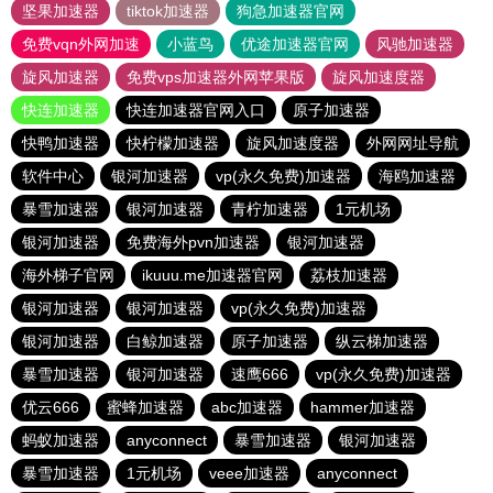
坚果加速器
tiktok加速器
狗急加速器官网
免费vqn外网加速
小蓝鸟
优途加速器官网
风驰加速器
旋风加速器
免费vps加速器外网苹果版
旋风加速度器
快连加速器
快连加速器官网入口
原子加速器
快鸭加速器
快柠檬加速器
旋风加速度器
外网网址导航
软件中心
银河加速器
vp(永久免费)加速器
海鸥加速器
暴雪加速器
银河加速器
青柠加速器
1元机场
银河加速器
免费海外pvn加速器
银河加速器
海外梯子官网
ikuuu.me加速器官网
荔枝加速器
银河加速器
银河加速器
vp(永久免费)加速器
银河加速器
白鲸加速器
原子加速器
纵云梯加速器
暴雪加速器
银河加速器
速鹰666
vp(永久免费)加速器
优云666
蜜蜂加速器
abc加速器
hammer加速器
蚂蚁加速器
anyconnect
暴雪加速器
银河加速器
暴雪加速器
1元机场
veee加速器
anyconnect