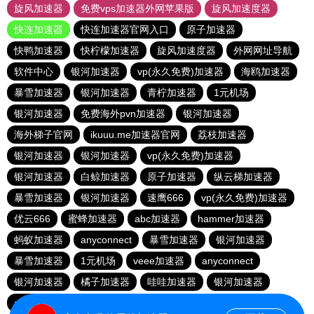
旋风加速器
免费vps加速器外网苹果版
旋风加速度器
快连加速器
快连加速器官网入口
原子加速器
快鸭加速器
快柠檬加速器
旋风加速度器
外网网址导航
软件中心
银河加速器
vp(永久免费)加速器
海鸥加速器
暴雪加速器
银河加速器
青柠加速器
1元机场
银河加速器
免费海外pvn加速器
银河加速器
海外梯子官网
ikuuu.me加速器官网
荔枝加速器
银河加速器
银河加速器
vp(永久免费)加速器
银河加速器
白鲸加速器
原子加速器
纵云梯加速器
暴雪加速器
银河加速器
速鹰666
vp(永久免费)加速器
优云666
蜜蜂加速器
abc加速器
hammer加速器
蚂蚁加速器
anyconnect
暴雪加速器
银河加速器
暴雪加速器
1元机场
veee加速器
anyconnect
银河加速器
橘子加速器
哇哇加速器
银河加速器
anyconnect