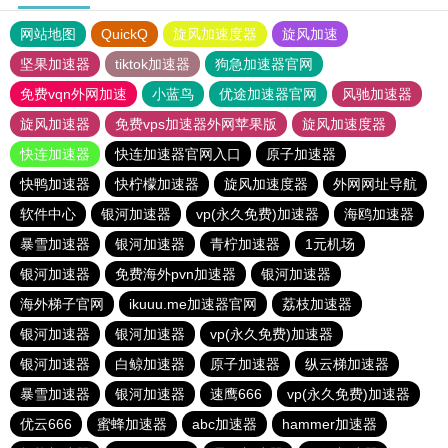
网站地图
QuickQ
旋风加速度器
旋风加速
坚果加速器
tiktok加速器
狗急加速器官网
免费vqn外网加速
小蓝鸟
优途加速器官网
风驰加速器
旋风加速器
免费vps加速器外网苹果版
旋风加速度器
快连加速器
快连加速器官网入口
原子加速器
快鸭加速器
快柠檬加速器
旋风加速度器
外网网址导航
软件中心
银河加速器
vp(永久免费)加速器
海鸥加速器
暴雪加速器
银河加速器
青柠加速器
1元机场
银河加速器
免费海外pvn加速器
银河加速器
海外梯子官网
ikuuu.me加速器官网
荔枝加速器
银河加速器
银河加速器
vp(永久免费)加速器
银河加速器
白鲸加速器
原子加速器
纵云梯加速器
暴雪加速器
银河加速器
速鹰666
vp(永久免费)加速器
优云666
蜜蜂加速器
abc加速器
hammer加速器