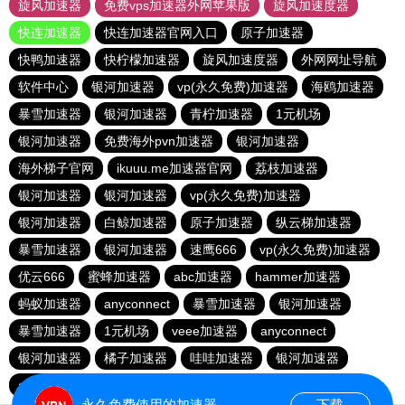
旋风加速器
免费vps加速器外网苹果版
旋风加速度器
快连加速器
快连加速器官网入口
原子加速器
快鸭加速器
快柠檬加速器
旋风加速度器
外网网址导航
软件中心
银河加速器
vp(永久免费)加速器
海鸥加速器
暴雪加速器
银河加速器
青柠加速器
1元机场
银河加速器
免费海外pvn加速器
银河加速器
海外梯子官网
ikuuu.me加速器官网
荔枝加速器
银河加速器
银河加速器
vp(永久免费)加速器
银河加速器
白鲸加速器
原子加速器
纵云梯加速器
暴雪加速器
银河加速器
速鹰666
vp(永久免费)加速器
优云666
蜜蜂加速器
abc加速器
hammer加速器
蚂蚁加速器
anyconnect
暴雪加速器
银河加速器
暴雪加速器
1元机场
veee加速器
anyconnect
银河加速器
橘子加速器
哇哇加速器
银河加速器
anyconnect
永久免费使用的加速器
下载