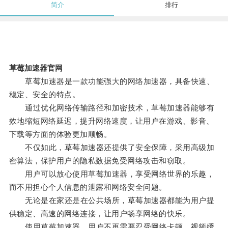
简介
排行
草莓加速器官网
草莓加速器是一款功能强大的网络加速器，具备快速、
稳定、安全的特点。
通过优化网络传输路径和加密技术，草莓加速器能够有
效地缩短网络延迟，提升网络速度，让用户在游戏、影音、
下载等方面的体验更加顺畅。
不仅如此，草莓加速器还提供了安全保障，采用高级加
密算法，保护用户的隐私数据免受网络攻击和窃取。
用户可以放心使用草莓加速器，享受网络世界的乐趣，
而不用担心个人信息的泄露和网络安全问题。
无论是在家还是在公共场所，草莓加速器都能为用户提
供稳定、高速的网络连接，让用户畅享网络的快乐。
使用草莓加速器，用户不再需要忍受网络卡顿、视频缓