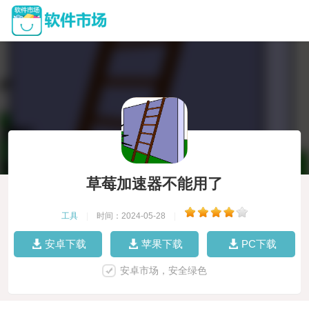
草莓加速器不能用了
工具
|
时间：2024-05-28
|
安卓下载
苹果下载
PC下载
安卓市场，安全绿色