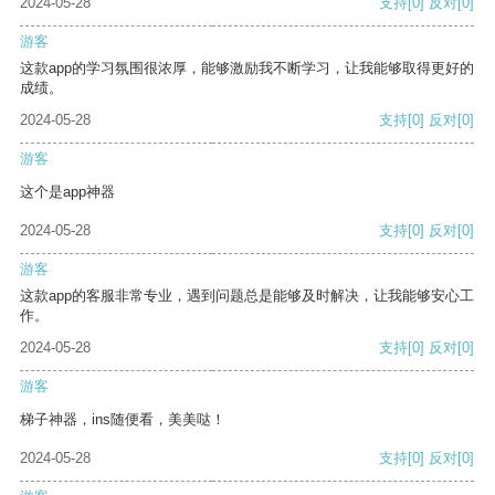
2024-05-28
支持
[0]
反对
[0]
游客
这款app的学习氛围很浓厚，能够激励我不断学习，让我能够取得更好的
成绩。
2024-05-28
支持
[0]
反对
[0]
游客
这个是app神器
2024-05-28
支持
[0]
反对
[0]
游客
这款app的客服非常专业，遇到问题总是能够及时解决，让我能够安心工
作。
2024-05-28
支持
[0]
反对
[0]
游客
梯子神器，ins随便看，美美哒！
2024-05-28
支持
[0]
反对
[0]