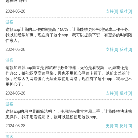
超棒啊 好用
2024-05-28
支持
[0]
反对
[0]
游客
这款app让我的工作效率提高了50%，让我能够更轻松地完成工作任务。
我以前经常加班，现在有了这个app，我可以提前下班，有更多的时间陪
伴家人。
2024-05-28
支持
[0]
反对
[0]
游客
这款加速器app简直是居家旅行必备神器，无论是看视频、玩游戏还是工
作办公，都能畅享高速网络，再也不用担心网速卡顿了。以前出差的时
候，经常因为网速慢而无法正常使用网络，现在有了这个app，我再也不
用担心了。
2024-05-28
支持
[0]
反对
[0]
游客
这款app的用户界面简洁明了，使用起来非常容易上手，让我能够快速熟
悉操作。我不用看说明书，就可以轻松使用这款app。
2024-05-28
支持
[0]
反对
[0]
游客