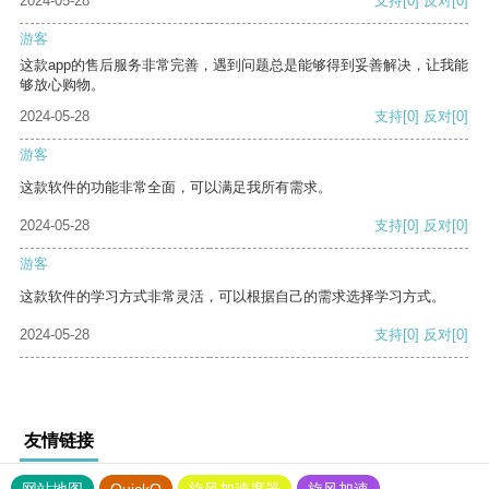
2024-05-28
支持
[0]
反对
[0]
游客
这款app的售后服务非常完善，遇到问题总是能够得到妥善解决，让我能
够放心购物。
2024-05-28
支持
[0]
反对
[0]
游客
这款软件的功能非常全面，可以满足我所有需求。
2024-05-28
支持
[0]
反对
[0]
游客
这款软件的学习方式非常灵活，可以根据自己的需求选择学习方式。
2024-05-28
支持
[0]
反对
[0]
友情链接