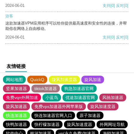
2024-06-01
支持
[0]
反对
[0]
游客
这款加速器VPM应用程序可以给你提供最高速度和安全性的连接，并帮
助你在网络上自由移动。
2024-06-01
支持
[0]
反对
[0]
友情链接
网站地图
QuickQ
旋风加速度器
旋风加速
坚果加速器
tiktok加速器
狗急加速器官网
免费vqn外网加速
小蓝鸟
优途加速器官网
风驰加速器
旋风加速器
免费vps加速器外网苹果版
旋风加速度器
快连加速器
快连加速器官网入口
原子加速器
快鸭加速器
快柠檬加速器
旋风加速度器
外网网址导航
软件中心
银河加速器
vp(永久免费)加速器
海鸥加速器