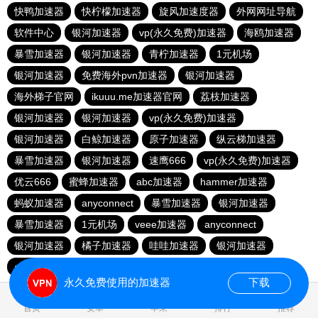
快鸭加速器
快柠檬加速器
旋风加速度器
外网网址导航
软件中心
银河加速器
vp(永久免费)加速器
海鸥加速器
暴雪加速器
银河加速器
青柠加速器
1元机场
银河加速器
免费海外pvn加速器
银河加速器
海外梯子官网
ikuuu.me加速器官网
荔枝加速器
银河加速器
银河加速器
vp(永久免费)加速器
银河加速器
白鲸加速器
原子加速器
纵云梯加速器
暴雪加速器
银河加速器
速鹰666
vp(永久免费)加速器
优云666
蜜蜂加速器
abc加速器
hammer加速器
蚂蚁加速器
anyconnect
暴雪加速器
银河加速器
暴雪加速器
1元机场
veee加速器
anyconnect
银河加速器
橘子加速器
哇哇加速器
银河加速器
anyconnect
永久免费使用的加速器
下载
0.279647s
首页
安卓
苹果
排行
推荐