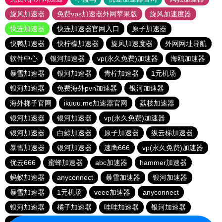
旋风加速器
免费vps加速器外网苹果版
旋风加速度器
快连加速器
快连加速器官网入口
原子加速器
快鸭加速器
快柠檬加速器
旋风加速度器
外网网址导航
软件中心
银河加速器
vp(永久免费)加速器
海鸥加速器
暴雪加速器
银河加速器
青柠加速器
1元机场
银河加速器
免费海外pvn加速器
银河加速器
海外梯子官网
ikuuu.me加速器官网
荔枝加速器
银河加速器
银河加速器
vp(永久免费)加速器
银河加速器
白鲸加速器
原子加速器
纵云梯加速器
暴雪加速器
银河加速器
速鹰666
vp(永久免费)加速器
优云666
蜜蜂加速器
abc加速器
hammer加速器
蚂蚁加速器
anyconnect
暴雪加速器
银河加速器
暴雪加速器
1元机场
veee加速器
anyconnect
银河加速器
橘子加速器
哇哇加速器
银河加速器