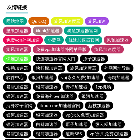
友情链接
网站地图
QuickQ
旋风加速度器
旋风加速
坚果加速器
tiktok加速器
狗急加速器官网
免费vqn外网加速
小蓝鸟
优途加速器官网
风驰加速器
旋风加速器
免费vps加速器外网苹果版
旋风加速度器
快连加速器
快连加速器官网入口
原子加速器
快鸭加速器
快柠檬加速器
旋风加速度器
外网网址导航
软件中心
银河加速器
vp(永久免费)加速器
海鸥加速器
暴雪加速器
银河加速器
青柠加速器
1元机场
银河加速器
免费海外pvn加速器
银河加速器
海外梯子官网
ikuuu.me加速器官网
荔枝加速器
银河加速器
银河加速器
vp(永久免费)加速器
银河加速器
白鲸加速器
原子加速器
纵云梯加速器
暴雪加速器
银河加速器
速鹰666
vp(永久免费)加速器