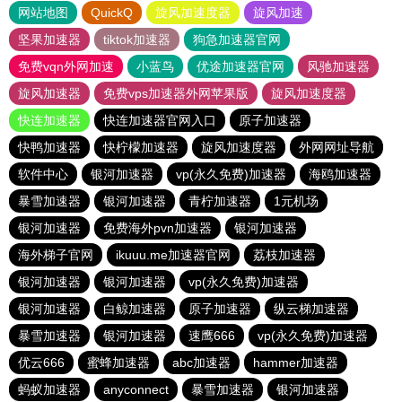
网站地图
QuickQ
旋风加速度器
旋风加速
坚果加速器
tiktok加速器
狗急加速器官网
免费vqn外网加速
小蓝鸟
优途加速器官网
风驰加速器
旋风加速器
免费vps加速器外网苹果版
旋风加速度器
快连加速器
快连加速器官网入口
原子加速器
快鸭加速器
快柠檬加速器
旋风加速度器
外网网址导航
软件中心
银河加速器
vp(永久免费)加速器
海鸥加速器
暴雪加速器
银河加速器
青柠加速器
1元机场
银河加速器
免费海外pvn加速器
银河加速器
海外梯子官网
ikuuu.me加速器官网
荔枝加速器
银河加速器
银河加速器
vp(永久免费)加速器
银河加速器
白鲸加速器
原子加速器
纵云梯加速器
暴雪加速器
银河加速器
速鹰666
vp(永久免费)加速器
优云666
蜜蜂加速器
abc加速器
hammer加速器
蚂蚁加速器
anyconnect
暴雪加速器
银河加速器