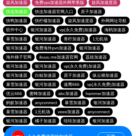
旋风加速器
免费vps加速器外网苹果版
旋风加速度器
快连加速器
快连加速器官网入口
原子加速器
快鸭加速器
快柠檬加速器
旋风加速度器
外网网址导航
软件中心
银河加速器
vp(永久免费)加速器
海鸥加速器
暴雪加速器
银河加速器
青柠加速器
1元机场
银河加速器
免费海外pvn加速器
银河加速器
海外梯子官网
ikuuu.me加速器官网
荔枝加速器
银河加速器
银河加速器
vp(永久免费)加速器
银河加速器
白鲸加速器
原子加速器
纵云梯加速器
暴雪加速器
银河加速器
速鹰666
vp(永久免费)加速器
优云666
蜜蜂加速器
abc加速器
hammer加速器
蚂蚁加速器
anyconnect
暴雪加速器
银河加速器
暴雪加速器
1元机场
veee加速器
anyconnect
银河加速器
橘子加速器
哇哇加速器
银河加速器
anyconnect