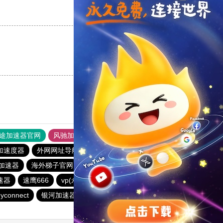
支持
[0]
反对
[0]
支持
[0]
反对
[0]
途加速器官网
风驰加速器
旋风加速器
加速度器
外网网址导航
软件中心
银河加速器
加速器
海外梯子官网
ikuuu.me加速器官网
荔枝加速器
速器
速鹰666
vp(永久免费)加速器
优云666
蜜蜂加速器
yconnect
银河加速器
橘子加速器
哇哇加速器