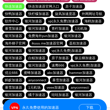
快连加速器
快连加速器官网入口
原子加速器
快鸭加速器
快柠檬加速器
旋风加速度器
外网网址导航
软件中心
银河加速器
vp(永久免费)加速器
海鸥加速器
暴雪加速器
银河加速器
青柠加速器
1元机场
银河加速器
免费海外pvn加速器
银河加速器
海外梯子官网
ikuuu.me加速器官网
荔枝加速器
银河加速器
银河加速器
vp(永久免费)加速器
银河加速器
白鲸加速器
原子加速器
纵云梯加速器
暴雪加速器
银河加速器
速鹰666
vp(永久免费)加速器
优云666
蜜蜂加速器
abc加速器
hammer加速器
蚂蚁加速器
anyconnect
暴雪加速器
银河加速器
暴雪加速器
1元机场
veee加速器
anyconnect
银河加速器
橘子加速器
哇哇加速器
银河加速器
anyconnect
永久免费使用的加速器
下载