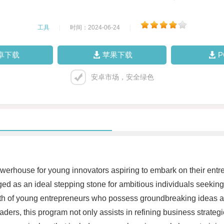
工具
|
时间：2024-06-24
|
卓下载
苹果下载
安卓市场，安全绿色
werhouse for young innovators aspiring to embark on their entrepr
d as an ideal stepping stone for ambitious individuals seeking
wth of young entrepreneurs who possess groundbreaking ideas an
ers, this program not only assists in refining business strategi