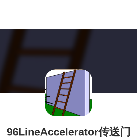
96LineAccelerator传送门