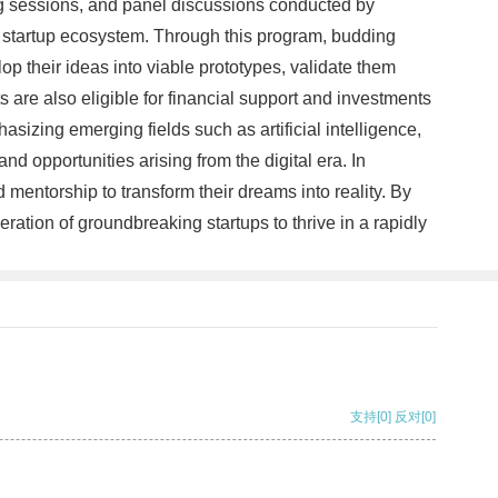
ng sessions, and panel discussions conducted by
ced startup ecosystem. Through this program, budding
p their ideas into viable prototypes, validate them
are also eligible for financial support and investments
asizing emerging fields such as artificial intelligence,
d opportunities arising from the digital era. In
mentorship to transform their dreams into reality. By
ration of groundbreaking startups to thrive in a rapidly
支持
[0]
反对
[0]