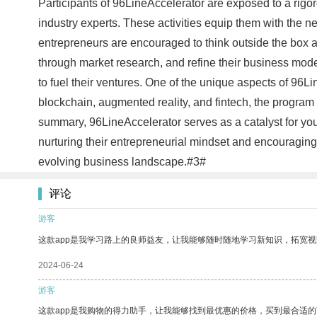
Participants of 96LineAccelerator are exposed to a rig
industry experts. These activities equip them with the n
entrepreneurs are encouraged to think outside the box a
through market research, and refine their business mode
to fuel their ventures. One of the unique aspects of 96Li
blockchain, augmented reality, and fintech, the program e
summary, 96LineAccelerator serves as a catalyst for you
nurturing their entrepreneurial mindset and encouraging 
evolving business landscape.#3#
评论
游客
这款app是我学习路上的良师益友，让我能够随时随地学习新知识，拓宽视
2024-06-24
游客
这款app是我购物的得力助手，让我能够找到最优惠的价格，买到最合适