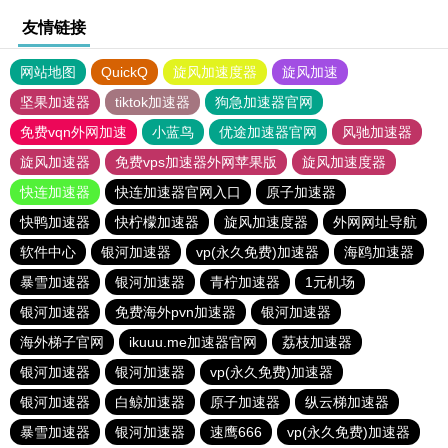
友情链接
网站地图
QuickQ
旋风加速度器
旋风加速
坚果加速器
tiktok加速器
狗急加速器官网
免费vqn外网加速
小蓝鸟
优途加速器官网
风驰加速器
旋风加速器
免费vps加速器外网苹果版
旋风加速度器
快连加速器
快连加速器官网入口
原子加速器
快鸭加速器
快柠檬加速器
旋风加速度器
外网网址导航
软件中心
银河加速器
vp(永久免费)加速器
海鸥加速器
暴雪加速器
银河加速器
青柠加速器
1元机场
银河加速器
免费海外pvn加速器
银河加速器
海外梯子官网
ikuuu.me加速器官网
荔枝加速器
银河加速器
银河加速器
vp(永久免费)加速器
银河加速器
白鲸加速器
原子加速器
纵云梯加速器
暴雪加速器
银河加速器
速鹰666
vp(永久免费)加速器