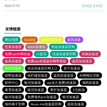
2024-07-03
支持
[0]
反对
[0]
友情链接
网站地图
QuickQ
旋风加速度器
旋风加速
坚果加速器
tiktok加速器
狗急加速器官网
免费vqn外网加速
小蓝鸟
优途加速器官网
风驰加速器
旋风加速器
免费vps加速器外网苹果版
旋风加速度器
快连加速器
快连加速器官网入口
原子加速器
快鸭加速器
快柠檬加速器
旋风加速度器
外网网址导航
软件中心
银河加速器
vp(永久免费)加速器
海鸥加速器
暴雪加速器
银河加速器
青柠加速器
1元机场
银河加速器
免费海外pvn加速器
银河加速器
海外梯子官网
ikuuu.me加速器官网
荔枝加速器