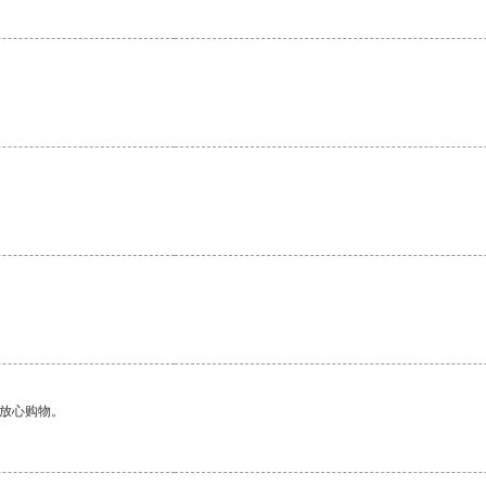
。
够放心购物。