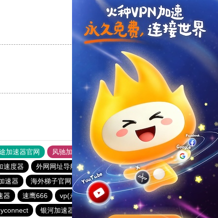
支持
[0]
反对
[0]
支持
[0]
反对
[0]
途加速器官网
风驰加速器
旋风加速器
加速度器
外网网址导航
软件中心
银河加速器
加速器
海外梯子官网
ikuuu.me加速器官网
荔枝加速器
速器
速鹰666
vp(永久免费)加速器
优云666
蜜蜂加速器
yconnect
银河加速器
橘子加速器
哇哇加速器