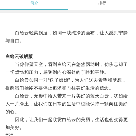
简介
排行
白给云轻柔飘逸，如同一块纯净的画布，让人感到宁静
与自由。
白给云破解版
当你仰望天空，看到白给云在悠然飘动时，仿佛忘却了
一切烦恼和压力，感受到内心深处的宁静和平静。
白给云如同一群“送子娘娘”，为人们送去希望和梦想，
提醒我们始终不要停止追求和向往美好生活的信念。
白给云，无形中给人带来一片美好的蓝天白云，犹如给
人一片净土，让我们在日常的生活中也能保持一颗向往美好
的心。
因此，让我们一起欣赏白给云的美丽，生活也会变得更
加美好。
#3#