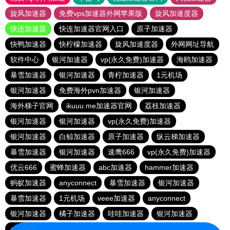
旋风加速器
免费vps加速器外网苹果版
旋风加速度器
快连加速器
快连加速器官网入口
原子加速器
快鸭加速器
快柠檬加速器
旋风加速度器
外网网址导航
软件中心
银河加速器
vp(永久免费)加速器
海鸥加速器
暴雪加速器
银河加速器
青柠加速器
1元机场
银河加速器
免费海外pvn加速器
银河加速器
海外梯子官网
ikuuu.me加速器官网
荔枝加速器
银河加速器
银河加速器
vp(永久免费)加速器
银河加速器
白鲸加速器
原子加速器
纵云梯加速器
暴雪加速器
银河加速器
速鹰666
vp(永久免费)加速器
优云666
蜜蜂加速器
abc加速器
hammer加速器
蚂蚁加速器
anyconnect
暴雪加速器
银河加速器
暴雪加速器
1元机场
veee加速器
anyconnect
银河加速器
橘子加速器
哇哇加速器
银河加速器
anyconnect