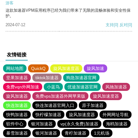
游客
这款加速器VPM应用程序已经为我们带来了无限的流畅体验和安全性保
护。
2024-07-12
支持
[0]
反对
[0]
友情链接
网站地图
QuickQ
旋风加速度器
旋风加速
坚果加速器
tiktok加速器
狗急加速器官网
免费vqn外网加速
小蓝鸟
优途加速器官网
风驰加速器
旋风加速器
免费vps加速器外网苹果版
旋风加速度器
快连加速器
快连加速器官网入口
原子加速器
快鸭加速器
快柠檬加速器
旋风加速度器
外网网址导航
软件中心
银河加速器
vp(永久免费)加速器
海鸥加速器
暴雪加速器
银河加速器
青柠加速器
1元机场