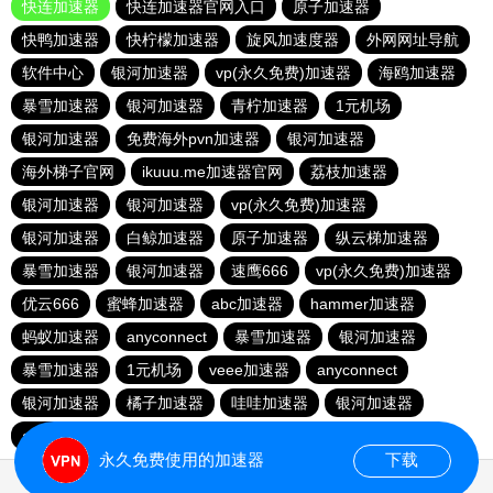
快连加速器
快连加速器官网入口
原子加速器
快鸭加速器
快柠檬加速器
旋风加速度器
外网网址导航
软件中心
银河加速器
vp(永久免费)加速器
海鸥加速器
暴雪加速器
银河加速器
青柠加速器
1元机场
银河加速器
免费海外pvn加速器
银河加速器
海外梯子官网
ikuuu.me加速器官网
荔枝加速器
银河加速器
银河加速器
vp(永久免费)加速器
银河加速器
白鲸加速器
原子加速器
纵云梯加速器
暴雪加速器
银河加速器
速鹰666
vp(永久免费)加速器
优云666
蜜蜂加速器
abc加速器
hammer加速器
蚂蚁加速器
anyconnect
暴雪加速器
银河加速器
暴雪加速器
1元机场
veee加速器
anyconnect
银河加速器
橘子加速器
哇哇加速器
银河加速器
anyconnect
永久免费使用的加速器
下载