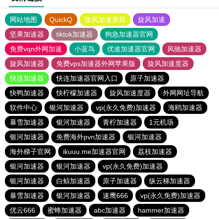
网站地图
QuickQ
旋风加速度器
旋风加速
坚果加速器
tiktok加速器
狗急加速器官网
免费vqn外网加速
小蓝鸟
优途加速器官网
风驰加速器
旋风加速器
免费vps加速器外网苹果版
旋风加速度器
快连加速器
快连加速器官网入口
原子加速器
快鸭加速器
快柠檬加速器
旋风加速度器
外网网址导航
软件中心
银河加速器
vp(永久免费)加速器
海鸥加速器
暴雪加速器
银河加速器
青柠加速器
1元机场
银河加速器
免费海外pvn加速器
银河加速器
海外梯子官网
ikuuu.me加速器官网
荔枝加速器
银河加速器
银河加速器
vp(永久免费)加速器
银河加速器
白鲸加速器
原子加速器
纵云梯加速器
暴雪加速器
银河加速器
速鹰666
vp(永久免费)加速器
优云666
蜜蜂加速器
abc加速器
hammer加速器