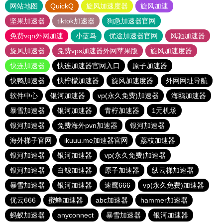
网站地图
QuickQ
旋风加速度器
旋风加速
坚果加速器
tiktok加速器
狗急加速器官网
免费vqn外网加速
小蓝鸟
优途加速器官网
风驰加速器
旋风加速器
免费vps加速器外网苹果版
旋风加速度器
快连加速器
快连加速器官网入口
原子加速器
快鸭加速器
快柠檬加速器
旋风加速度器
外网网址导航
软件中心
银河加速器
vp(永久免费)加速器
海鸥加速器
暴雪加速器
银河加速器
青柠加速器
1元机场
银河加速器
免费海外pvn加速器
银河加速器
海外梯子官网
ikuuu.me加速器官网
荔枝加速器
银河加速器
银河加速器
vp(永久免费)加速器
银河加速器
白鲸加速器
原子加速器
纵云梯加速器
暴雪加速器
银河加速器
速鹰666
vp(永久免费)加速器
优云666
蜜蜂加速器
abc加速器
hammer加速器
蚂蚁加速器
anyconnect
暴雪加速器
银河加速器