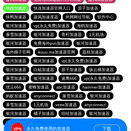
快连加速器
快连加速器官网入口
原子加速器
快鸭加速器
旋风加速度器
外网网址导航
软件中心
银河加速器
vp(永久免费)加速器
海鸥加速器
暴雪加速器
银河加速器
青柠加速器
1元机场
银河加速器
免费海外pvn加速器
银河加速器
海外梯子官网
ikuuu.me加速器官网
荔枝加速器
银河加速器
银河加速器
vp(永久免费)加速器
银河加速器
白鲸加速器
原子加速器
纵云梯加速器
暴雪加速器
银河加速器
速鹰666
vp(永久免费)加速器
优云666
蜜蜂加速器
abc加速器
hammer加速器
蚂蚁加速器
anyconnect
暴雪加速器
银河加速器
暴雪加速器
1元机场
veee加速器
anyconnect
银河加速器
橘子加速器
哇哇加速器
银河加速器
anyconnect
永久免费使用的加速器
下载