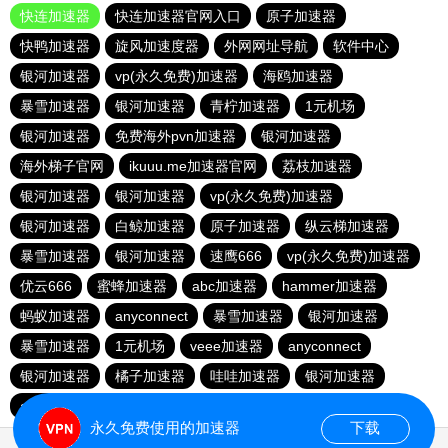
快连加速器
快连加速器官网入口
原子加速器
快鸭加速器
旋风加速度器
外网网址导航
软件中心
银河加速器
vp(永久免费)加速器
海鸥加速器
暴雪加速器
银河加速器
青柠加速器
1元机场
银河加速器
免费海外pvn加速器
银河加速器
海外梯子官网
ikuuu.me加速器官网
荔枝加速器
银河加速器
银河加速器
vp(永久免费)加速器
银河加速器
白鲸加速器
原子加速器
纵云梯加速器
暴雪加速器
银河加速器
速鹰666
vp(永久免费)加速器
优云666
蜜蜂加速器
abc加速器
hammer加速器
蚂蚁加速器
anyconnect
暴雪加速器
银河加速器
暴雪加速器
1元机场
veee加速器
anyconnect
银河加速器
橘子加速器
哇哇加速器
银河加速器
anyconnect
永久免费使用的加速器
下载