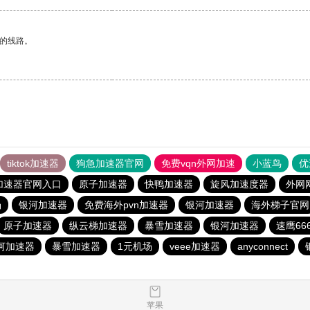
区的线路。
tiktok加速器
狗急加速器官网
免费vqn外网加速
小蓝鸟
优
加速器官网入口
原子加速器
快鸭加速器
旋风加速度器
外网
场
银河加速器
免费海外pvn加速器
银河加速器
海外梯子官网
原子加速器
纵云梯加速器
暴雪加速器
银河加速器
速鹰66
河加速器
暴雪加速器
1元机场
veee加速器
anyconnect
苹果