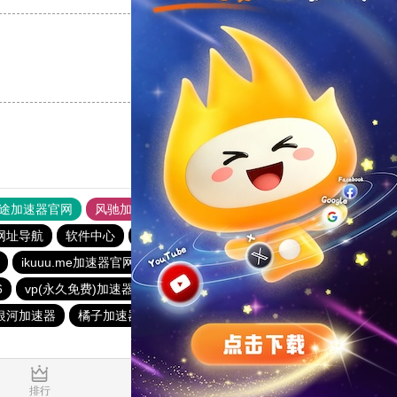
支持
[0]
反对
[0]
途加速器官网
风驰加速器
旋风加速器
网址导航
软件中心
银河加速器
vp(永久免费)加速器
ikuuu.me加速器官网
荔枝加速器
银河加速器
6
vp(永久免费)加速器
优云666
蜜蜂加速器
abc加速器
银河加速器
橘子加速器
哇哇加速器
银河加速器
0.164377s
排行
推荐