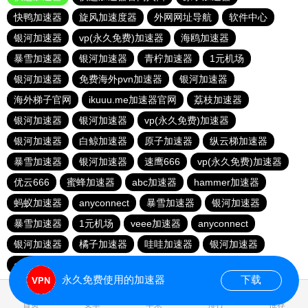
快鸭加速器
旋风加速度器
外网网址导航
软件中心
银河加速器
vp(永久免费)加速器
海鸥加速器
暴雪加速器
银河加速器
青柠加速器
1元机场
银河加速器
免费海外pvn加速器
银河加速器
海外梯子官网
ikuuu.me加速器官网
荔枝加速器
银河加速器
银河加速器
vp(永久免费)加速器
银河加速器
白鲸加速器
原子加速器
纵云梯加速器
暴雪加速器
银河加速器
速鹰666
vp(永久免费)加速器
优云666
蜜蜂加速器
abc加速器
hammer加速器
蚂蚁加速器
anyconnect
暴雪加速器
银河加速器
暴雪加速器
1元机场
veee加速器
anyconnect
银河加速器
橘子加速器
哇哇加速器
银河加速器
anyconnect
永久免费使用的加速器
下载
0.252362s
首页
安卓
苹果
排行
推荐